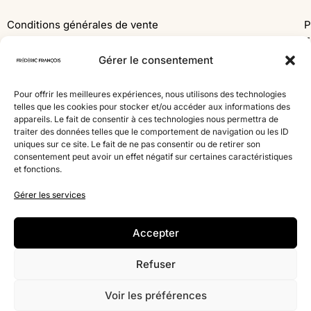
Conditions générales de vente
P
F
Déclaration de confidentialité
F
Gérer le consentement
Politique de cookies
1
4
Pour offrir les meilleures expériences, nous utilisons des technologies
MÉTHODES DE PAIEMENT
W
telles que les cookies pour stocker et/ou accéder aux informations des
appareils. Le fait de consentir à ces technologies nous permettra de
traiter des données telles que le comportement de navigation ou les ID
Mastercard
Visa
uniques sur ce site. Le fait de ne pas consentir ou de retirer son
consentement peut avoir un effet négatif sur certaines caractéristiques
Bancontact
American Express
et fonctions.
Virement
PayPal
Gérer les services
bancaire
Accepter
© 2019-2025 Capitale Music
Refuser
Création de site internet Nelty
Voir les préférences
0