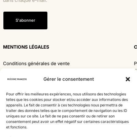
dans chaque e-mail.
S'abonner
MENTIONS LÉGALES
Conditions générales de vente
P
F
Déclaration de confidentialité
F
Gérer le consentement
Politique de cookies
1
4
Pour offrir les meilleures expériences, nous utilisons des technologies
MÉTHODES DE PAIEMENT
W
telles que les cookies pour stocker et/ou accéder aux informations des
appareils. Le fait de consentir à ces technologies nous permettra de
traiter des données telles que le comportement de navigation ou les ID
Mastercard
Visa
uniques sur ce site. Le fait de ne pas consentir ou de retirer son
consentement peut avoir un effet négatif sur certaines caractéristiques
Bancontact
American Express
et fonctions.
Virement
PayPal