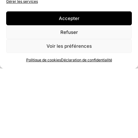
Gérer les services
bancaire
Accepter
© 2019-2025 Capitale Music
Refuser
Création de site internet Nelty
Voir les préférences
0
Politique de cookies
Déclaration de confidentialité
Accueil
Compte
Panier
Rechercher