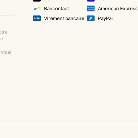
Bancontact
American Express
Virement bancaire
PayPal
otre
re
. Vous