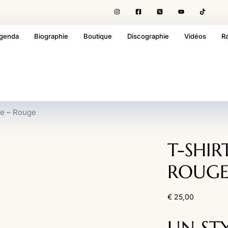
genda
Biographie
Boutique
Discographie
Vidéos
R
ge – Rouge
T-SHIR
ROUG
€
25,00
UN ST