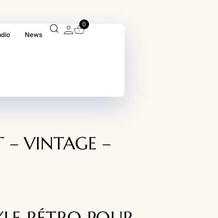
0
adio
News
T – VINTAGE –
E
YLE RÉTRO POUR