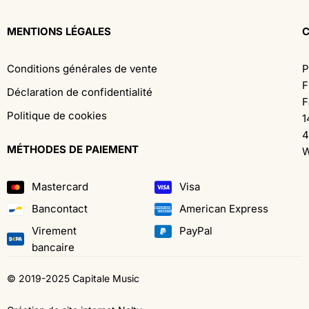
MENTIONS LÉGALES
Conditions générales de vente
P
F
Déclaration de confidentialité
F
Politique de cookies
1
4
MÉTHODES DE PAIEMENT
W
Mastercard
Visa
Bancontact
American Express
Virement
PayPal
bancaire
© 2019-2025 Capitale Music